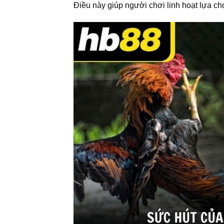
Điều này giúp người chơi linh hoạt lựa ch