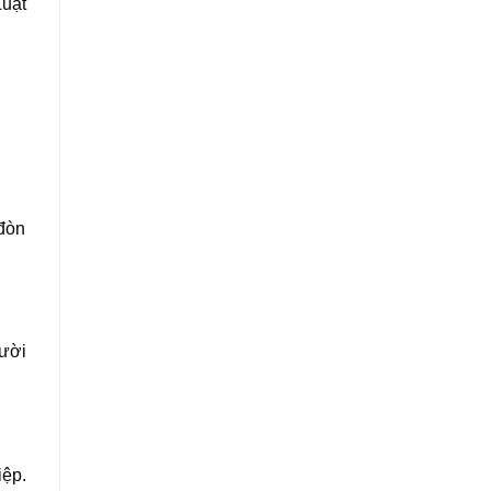
Luật
 đòn
gười
iệp.