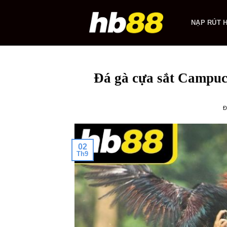
Bỏ
qua
NẠP RÚT 
nội
dung
Đá gà cựa sắt Campuc
02
Th9