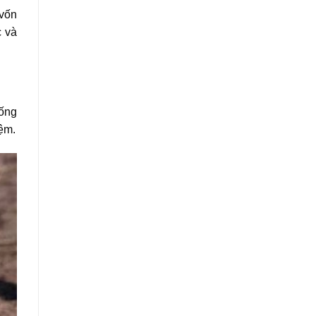
 vốn
c và
hống
iệm.