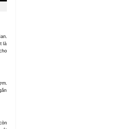
hấp
dẫn
và
kịch
tính
bậc
nhất
ian.
t là
 cho
lợm.
ngắn
 còn