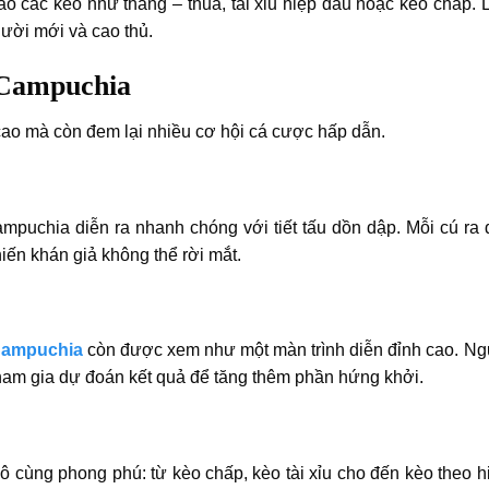
ào các kèo như thắng – thua, tài xỉu hiệp đấu hoặc kèo chấp. 
gười mới và cao thủ.
 Campuchia
í cao mà còn đem lại nhiều cơ hội cá cược hấp dẫn.
mpuchia diễn ra nhanh chóng với tiết tấu dồn dập. Mỗi cú ra
hiến khán giả không thể rời mắt.
Campuchia
còn được xem như một màn trình diễn đỉnh cao. N
tham gia dự đoán kết quả để tăng thêm phần hứng khởi.
 cùng phong phú: từ kèo chấp, kèo tài xỉu cho đến kèo theo h