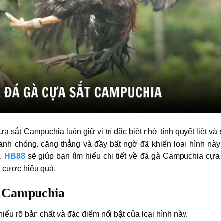
ựa sắt Campuchia luôn giữ vị trí đặc biệt nhờ tính quyết liệt và
nh chóng, căng thẳng và đầy bất ngờ đã khiến loại hình này
i.
HB88
sẽ giúp bạn tìm hiểu chi tiết về đá gà Campuchia cựa
á cược hiệu quả.
ắt Campuchia
hiểu rõ bản chất và đặc điểm nổi bật của loại hình này.