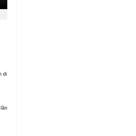
h di
 lần